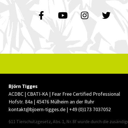
F
Y
I
T
a
o
n
w
c
u
s
i
e
t
t
t
b
u
a
t
o
b
g
e
o
e
r
r
k
a
m
Björn Tigges
ACDBC | CBATI-KA | Fear Free Certified Professional
Hofstr. 84a | 45476 Mülheim an der Ruhr
kontakt@bjoern-tigges.de | +49 (0)173 7037052
§11 Tierschutzgesetz, Abs. 1, Nr. 8f wurde durch die zusändig